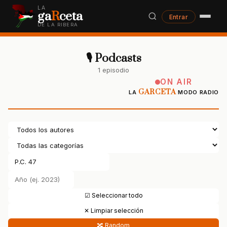
LA
ga
R
ceta
Entrar
DE LA RIBERA
🎙 Podcasts
1 episodio
ON AIR
GARCETA
LA
MODO RADIO
☑ Seleccionar todo
✕ Limpiar selección
🔀 Random