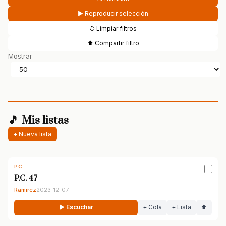
▶ Reproducir selección
↺ Limpiar filtros
⬆ Compartir filtro
Mostrar
🎵 Mis listas
+ Nueva lista
PC
P.C. 47
Ramírez
2023-12-07
—
▶ Escuchar
+ Cola
+ Lista
⬆