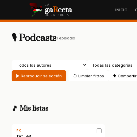
LA
ga
R
ceta
INICIO
DE LA RIBERA
🎙 Podcasts
1 episodio
▶ Reproducir selección
↺ Limpiar filtros
⬆ Compartir 
🎵 Mis listas
PC