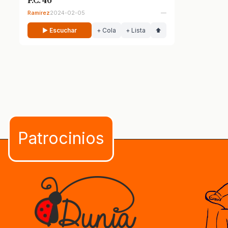
P.C. 46
Ramírez
2024-02-05
—
▶ Escuchar
+ Cola
+ Lista
⬆