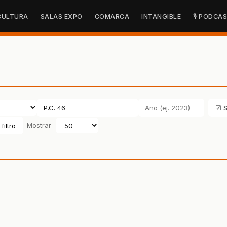
CULTURA
SALAS EXPO
COMARCA
INTANGIBLE
🎙 PODCA
☑ S
filtro
Mostrar