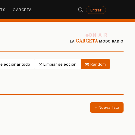
STS
GARCETA
Entrar
ON AIR
GARCETA
LA
MODO RADIO
eleccionar todo
✕ Limpiar selección
🔀 Random
+ Nueva lista