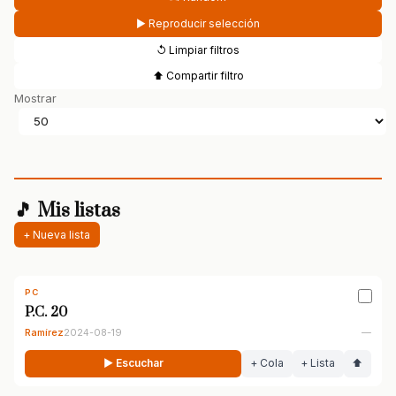
▶ Reproducir selección
↺ Limpiar filtros
⬆ Compartir filtro
Mostrar
🎵 Mis listas
+ Nueva lista
PC
P.C. 20
Ramírez
2024-08-19
—
▶ Escuchar
+ Cola
+ Lista
⬆