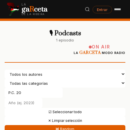
LA
ga
R
ceta
Entrar
DE LA RIBERA
🎙 Podcasts
1 episodio
ON AIR
GARCETA
LA
MODO RADIO
☑ Seleccionar todo
✕ Limpiar selección
🔀 Random