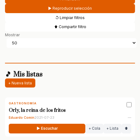
▶ Reproducir selección
↺ Limpiar filtros
⬆ Compartir filtro
Mostrar
🎵 Mis listas
+ Nueva lista
GASTRONOMÍA
Orly, la reina de los fritos
Eduardo Comín
2021-07-23
—
▶ Escuchar
+ Cola
+ Lista
⬆