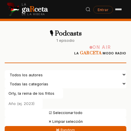
LA
ga
R
ceta
Entrar
DE LA RIBERA
🎙 Podcasts
1 episodio
ON AIR
GARCETA
LA
MODO RADIO
☑ Seleccionar todo
✕ Limpiar selección
🔀 Random