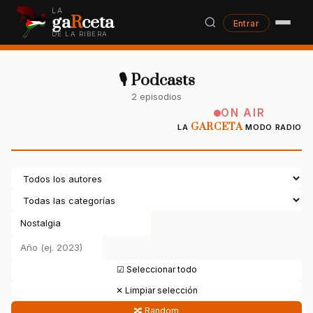
LA
ga
R
ceta
Entrar
DE LA RIBERA
🎙 Podcasts
2 episodios
ON AIR
GARCETA
LA
MODO RADIO
☑ Seleccionar todo
✕ Limpiar selección
🔀 Random