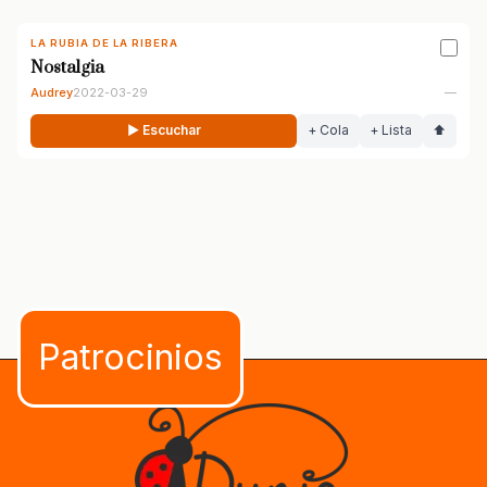
LA RUBIA DE LA RIBERA
Nostalgia
Audrey
2022-03-29
—
▶ Escuchar
+ Cola
+ Lista
⬆