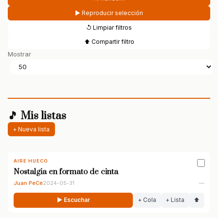
▶ Reproducir selección
↺ Limpiar filtros
⬆ Compartir filtro
Mostrar
🎵 Mis listas
+ Nueva lista
AIRE HUECO
Nostalgia en formato de cinta
Juan PeCé
2024-05-31
—
▶ Escuchar
+ Cola
+ Lista
⬆