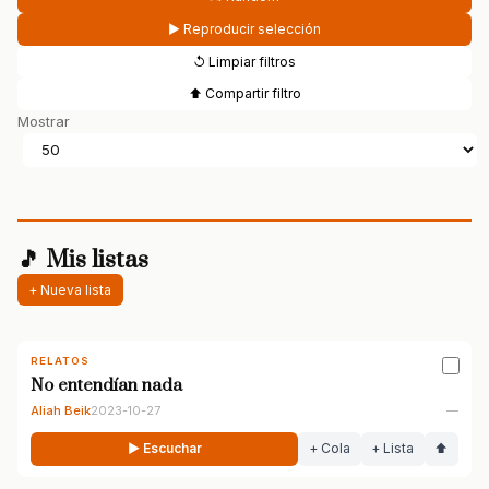
▶ Reproducir selección
↺ Limpiar filtros
⬆ Compartir filtro
Mostrar
🎵 Mis listas
+ Nueva lista
RELATOS
No entendían nada
Aliah Beik
2023-10-27
—
▶ Escuchar
+ Cola
+ Lista
⬆