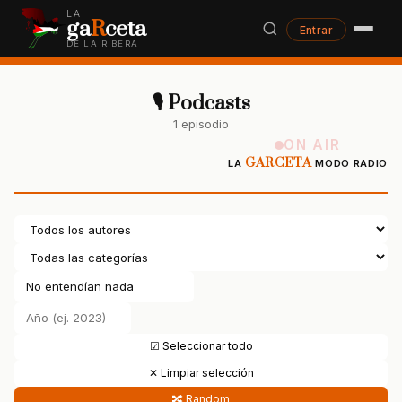
LA
ga
R
ceta
Entrar
DE LA RIBERA
🎙 Podcasts
1 episodio
ON AIR
GARCETA
LA
MODO RADIO
☑ Seleccionar todo
✕ Limpiar selección
🔀 Random