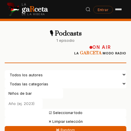
LA
ga
R
ceta
Entrar
DE LA RIBERA
🎙 Podcasts
1 episodio
ON AIR
GARCETA
LA
MODO RADIO
☑ Seleccionar todo
✕ Limpiar selección
🔀 Random