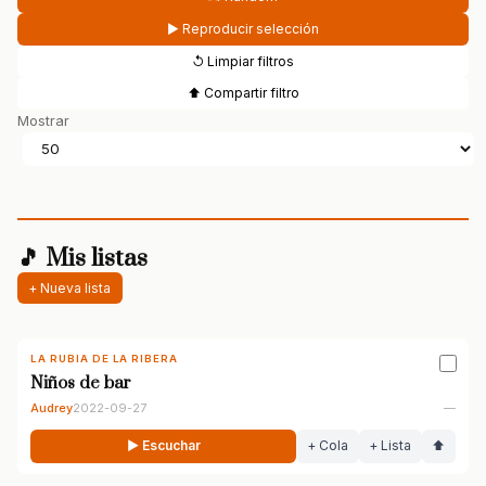
▶ Reproducir selección
↺ Limpiar filtros
⬆ Compartir filtro
Mostrar
🎵 Mis listas
+ Nueva lista
LA RUBIA DE LA RIBERA
Niños de bar
Audrey
2022-09-27
—
▶ Escuchar
+ Cola
+ Lista
⬆