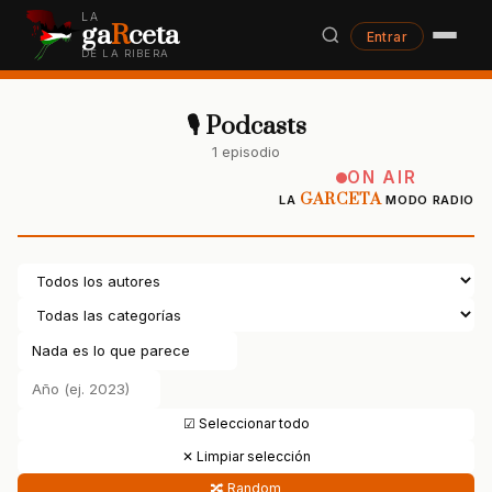
LA
ga
R
ceta
Entrar
DE LA RIBERA
🎙 Podcasts
1 episodio
ON AIR
GARCETA
LA
MODO RADIO
☑ Seleccionar todo
✕ Limpiar selección
🔀 Random