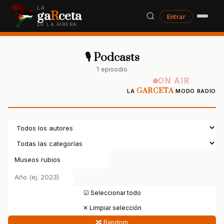
LA
ga
R
ceta
Entrar
DE LA RIBERA
🎙 Podcasts
1 episodio
ON AIR
GARCETA
LA
MODO RADIO
☑ Seleccionar todo
✕ Limpiar selección
🔀 Random