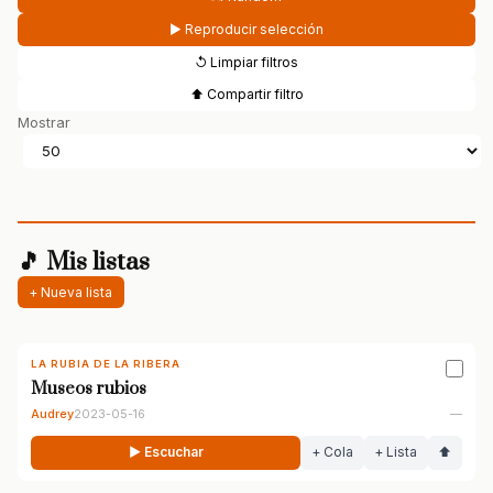
▶ Reproducir selección
↺ Limpiar filtros
⬆ Compartir filtro
Mostrar
🎵 Mis listas
+ Nueva lista
LA RUBIA DE LA RIBERA
Museos rubios
Audrey
2023-05-16
—
▶ Escuchar
+ Cola
+ Lista
⬆