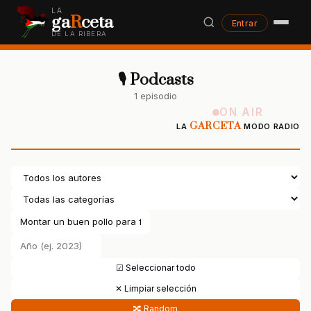
LA
ga
R
ceta
Entrar
DE LA RIBERA
🎙 Podcasts
1 episodio
ON AIR
GARCETA
LA
MODO RADIO
☑ Seleccionar todo
✕ Limpiar selección
🔀 Random