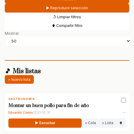
▶ Reproducir selección
↺ Limpiar filtros
⬆ Compartir filtro
Mostrar
🎵 Mis listas
+ Nueva lista
GASTRONOMÍA
Montar un buen pollo para fin de año
Eduardo Comín
2021-12-31
—
▶ Escuchar
+ Cola
+ Lista
⬆