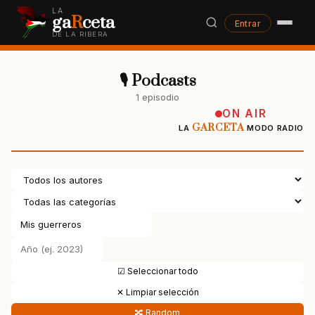
LA
ga
R
ceta
Entrar
DE LA RIBERA
🎙 Podcasts
1 episodio
ON AIR
GARCETA
LA
MODO RADIO
☑ Seleccionar todo
✕ Limpiar selección
🔀 Random