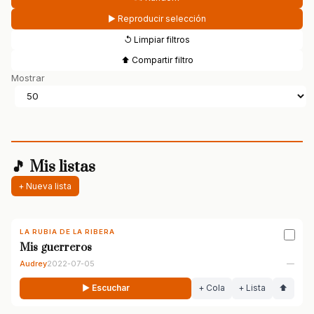
▶ Reproducir selección
↺ Limpiar filtros
⬆ Compartir filtro
Mostrar
🎵 Mis listas
+ Nueva lista
LA RUBIA DE LA RIBERA
Mis guerreros
Audrey
2022-07-05
—
▶ Escuchar
+ Cola
+ Lista
⬆