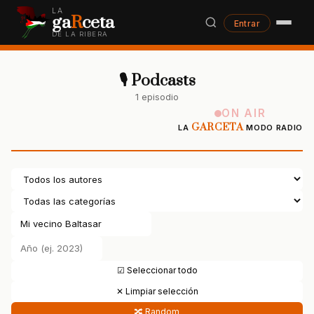
LA
ga
R
ceta
Entrar
DE LA RIBERA
🎙 Podcasts
1 episodio
ON AIR
GARCETA
LA
MODO RADIO
☑ Seleccionar todo
✕ Limpiar selección
🔀 Random