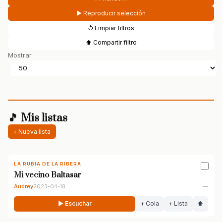
▶ Reproducir selección
↺ Limpiar filtros
⬆ Compartir filtro
Mostrar
🎵 Mis listas
+ Nueva lista
LA RUBIA DE LA RIBERA
Mi vecino Baltasar
Audrey
2023-04-18
—
▶ Escuchar
+ Cola
+ Lista
⬆