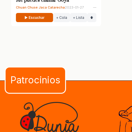
Me puedes clamar Goya
Chuan Chuse Jaca Catarecha
2023-01-27
—
▶ Escuchar
+ Cola
+ Lista
⬆