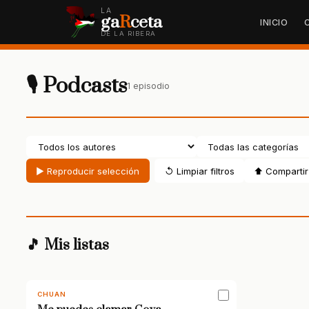
LA
ga
R
ceta
INICIO
DE LA RIBERA
🎙 Podcasts
1 episodio
▶ Reproducir selección
↺ Limpiar filtros
⬆ Compartir 
🎵 Mis listas
CHUAN