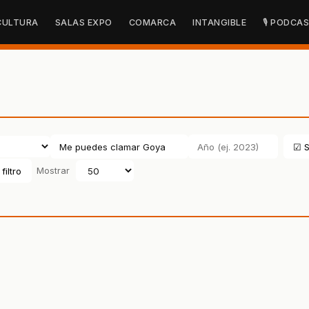
CULTURA
SALAS EXPO
COMARCA
INTANGIBLE
🎙 PODCA
☑ S
filtro
Mostrar