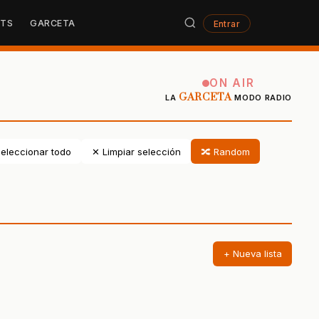
STS
GARCETA
Entrar
ON AIR
GARCETA
LA
MODO RADIO
eleccionar todo
✕ Limpiar selección
🔀 Random
+ Nueva lista