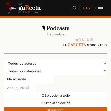
LA
ga
R
ceta
Entrar
DE LA RIBERA
🎙 Podcasts
3 episodios
ON AIR
GARCETA
LA
MODO RADIO
☑ Seleccionar todo
✕ Limpiar selección
🔀 Random