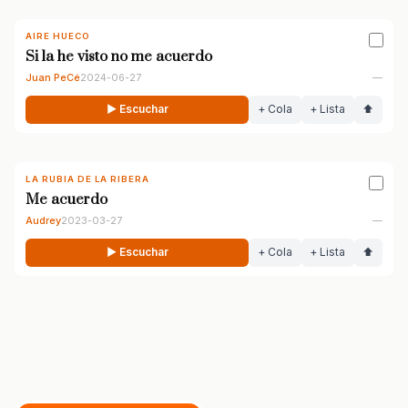
AIRE HUECO
Si la he visto no me acuerdo
Juan PeCé
2024-06-27
—
▶ Escuchar
+ Cola
+ Lista
⬆
LA RUBIA DE LA RIBERA
Me acuerdo
Audrey
2023-03-27
—
▶ Escuchar
+ Cola
+ Lista
⬆