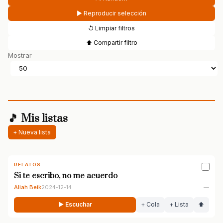
▶ Reproducir selección
↺ Limpiar filtros
⬆ Compartir filtro
Mostrar
🎵 Mis listas
+ Nueva lista
RELATOS
Si te escribo, no me acuerdo
Aliah Beik
2024-12-14
—
▶ Escuchar
+ Cola
+ Lista
⬆