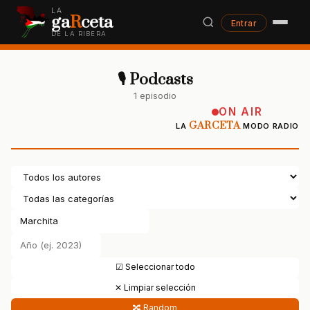
LA
ga
R
ceta
Entrar
DE LA RIBERA
🎙 Podcasts
1 episodio
ON AIR
GARCETA
LA
MODO RADIO
☑ Seleccionar todo
✕ Limpiar selección
🔀 Random