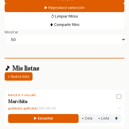
▶ Reproducir selección
↺ Limpiar filtros
⬆ Compartir filtro
Mostrar
🎵 Mis listas
+ Nueva lista
RAÍCES Y HOJAS
Marchita
guillermo gaRceta
2021-09-04
—
▶ Escuchar
+ Cola
+ Lista
⬆