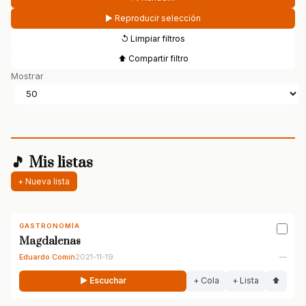
▶ Reproducir selección
↺ Limpiar filtros
⬆ Compartir filtro
Mostrar
🎵 Mis listas
+ Nueva lista
GASTRONOMÍA
Magdalenas
Eduardo Comín
2021-11-19
—
▶ Escuchar
+ Cola
+ Lista
⬆