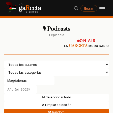
LA
ga
R
ceta
Entrar
DE LA RIBERA
🎙 Podcasts
1 episodio
ON AIR
GARCETA
LA
MODO RADIO
☑ Seleccionar todo
✕ Limpiar selección
🔀 Random