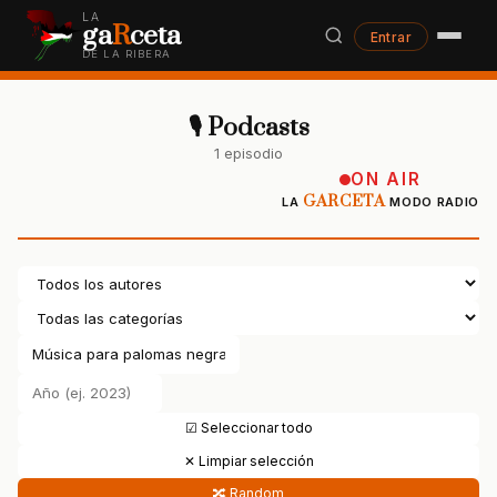
LA
ga
R
ceta
Entrar
DE LA RIBERA
🎙 Podcasts
1 episodio
ON AIR
GARCETA
LA
MODO RADIO
☑ Seleccionar todo
✕ Limpiar selección
🔀 Random