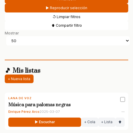
▶ Reproducir selección
↺ Limpiar filtros
⬆ Compartir filtro
Mostrar
🎵 Mis listas
+ Nueva lista
LANA DE VOZ
Música para palomas negras
Enrique Pérez Arco
2025-03-07
—
▶ Escuchar
+ Cola
+ Lista
⬆