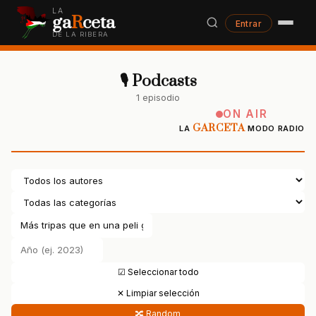
LA
ga
R
ceta
Entrar
DE LA RIBERA
🎙 Podcasts
1 episodio
ON AIR
GARCETA
LA
MODO RADIO
☑ Seleccionar todo
✕ Limpiar selección
🔀 Random