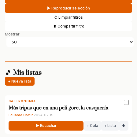
▶ Reproducir selección
↺ Limpiar filtros
⬆ Compartir filtro
Mostrar
🎵 Mis listas
+ Nueva lista
GASTRONOMÍA
Más tripas que en una peli gore, la casquería
Eduardo Comín
2024-07-19
—
▶ Escuchar
+ Cola
+ Lista
⬆