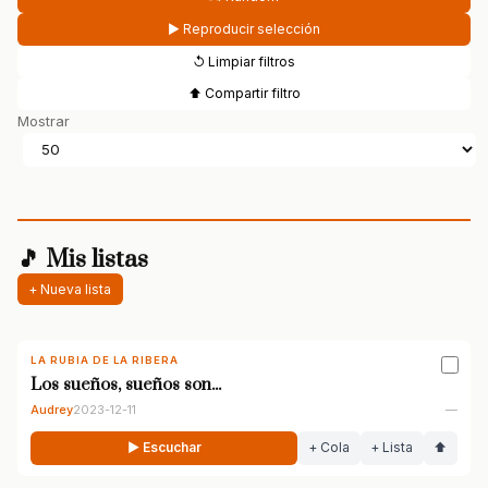
▶ Reproducir selección
↺ Limpiar filtros
⬆ Compartir filtro
Mostrar
🎵 Mis listas
+ Nueva lista
LA RUBIA DE LA RIBERA
Los sueños, sueños son...
Audrey
2023-12-11
—
▶ Escuchar
+ Cola
+ Lista
⬆