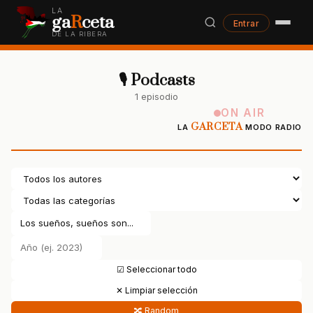
LA
ga
R
ceta
Entrar
DE LA RIBERA
🎙 Podcasts
1 episodio
ON AIR
GARCETA
LA
MODO RADIO
☑ Seleccionar todo
✕ Limpiar selección
🔀 Random