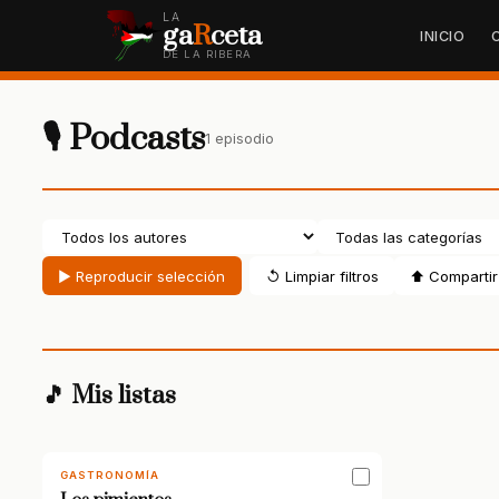
LA
ga
R
ceta
INICIO
DE LA RIBERA
🎙 Podcasts
1 episodio
▶ Reproducir selección
↺ Limpiar filtros
⬆ Compartir 
🎵 Mis listas
GASTRONOMÍA