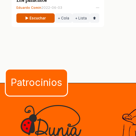
Los pimientos
Eduardo Comín
2022-06-03
—
▶ Escuchar
+ Cola
+ Lista
⬆