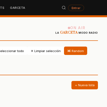
STS
GARCETA
Entrar
ON AIR
GARCETA
LA
MODO RADIO
eleccionar todo
✕ Limpiar selección
🔀 Random
+ Nueva lista