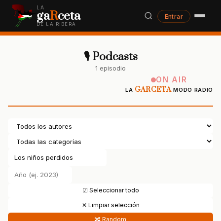
LA
ga
R
ceta
Entrar
DE LA RIBERA
🎙 Podcasts
1 episodio
ON AIR
GARCETA
LA
MODO RADIO
☑ Seleccionar todo
✕ Limpiar selección
🔀 Random