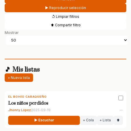
▶ Reproducir selección
↺ Limpiar filtros
⬆ Compartir filtro
Mostrar
🎵 Mis listas
+ Nueva lista
EL BOHÍO CARAQUEÑO
Los niños perdidos
Jhonny López
2025-09-19
—
▶ Escuchar
+ Cola
+ Lista
⬆