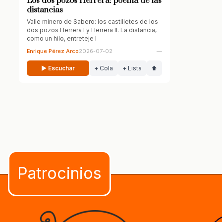
Los dos pozos Herrera: poema de las
distancias
Valle minero de Sabero: los castilletes de los
dos pozos Herrera I y Herrera II. La distancia,
como un hilo, entreteje l
Enrique Pérez Arco
2026-07-02
—
▶ Escuchar
+ Cola
+ Lista
⬆