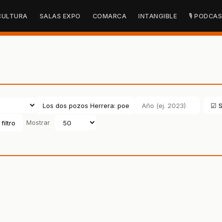
CULTURA
SALAS EXPO
COMARCA
INTANGIBLE
🎙 PODCA
☑ S
filtro
Mostrar