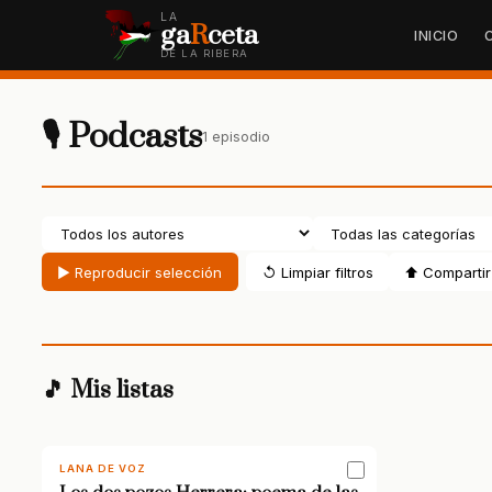
LA
ga
R
ceta
INICIO
DE LA RIBERA
🎙 Podcasts
1 episodio
▶ Reproducir selección
↺ Limpiar filtros
⬆ Compartir 
🎵 Mis listas
LANA DE VOZ