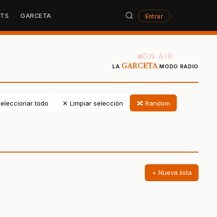
STS
GARCETA
Entrar
ON AIR
GARCETA
LA
MODO RADIO
eleccionar todo
✕ Limpiar selección
🔀 Random
+ Nueva lista