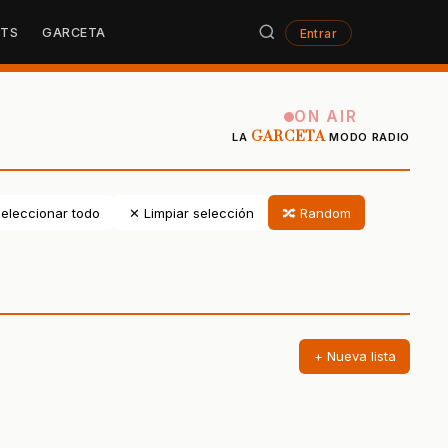
STS
GARCETA
Entrar
ON AIR
GARCETA
LA
MODO RADIO
eleccionar todo
✕ Limpiar selección
🔀 Random
+ Nueva lista