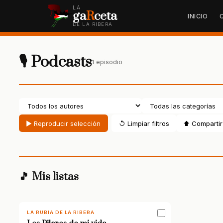
LA
ga
R
ceta
INICIO
DE LA RIBERA
🎙 Podcasts
1 episodio
▶ Reproducir selección
↺ Limpiar filtros
⬆ Compartir 
🎵 Mis listas
LA RUBIA DE LA RIBERA