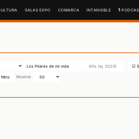
CULTURA
SALAS EXPO
COMARCA
INTANGIBLE
🎙 PODCA
☑ S
filtro
Mostrar