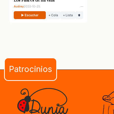
Los Pilares de mi vida
Audrey
2022-10-25
—
▶ Escuchar
+ Cola
+ Lista
⬆