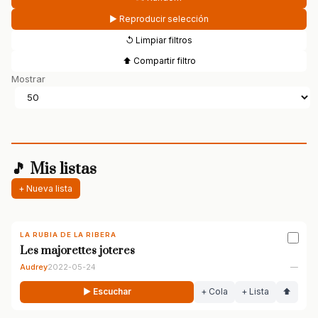
▶ Reproducir selección
↺ Limpiar filtros
⬆ Compartir filtro
Mostrar
🎵 Mis listas
+ Nueva lista
LA RUBIA DE LA RIBERA
Les majorettes joteres
Audrey
2022-05-24
—
▶ Escuchar
+ Cola
+ Lista
⬆