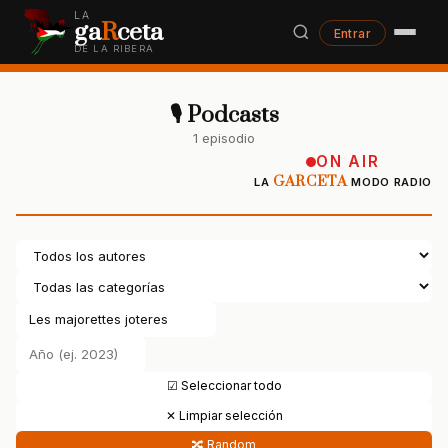
LA
ga
R
ceta
Entrar
DE LA RIBERA
🎙 Podcasts
1 episodio
ON AIR
GARCETA
LA
MODO RADIO
☑ Seleccionar todo
✕ Limpiar selección
🔀 Random