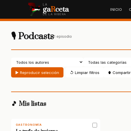
LA
ga
R
ceta
INICIO
DE LA RIBERA
🎙 Podcasts
1 episodio
▶ Reproducir selección
↺ Limpiar filtros
⬆ Compartir 
🎵 Mis listas
GASTRONOMÍA