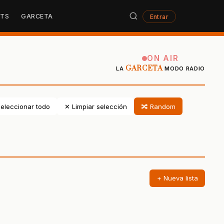
STS
GARCETA
Entrar
ON AIR
GARCETA
LA
MODO RADIO
eleccionar todo
✕ Limpiar selección
🔀 Random
+ Nueva lista