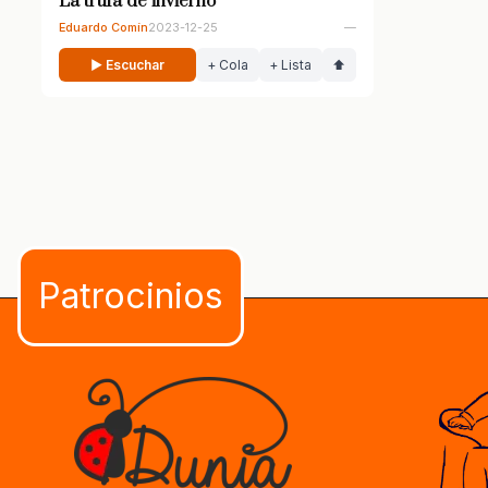
La trufa de invierno
Eduardo Comín
2023-12-25
—
▶ Escuchar
+ Cola
+ Lista
⬆