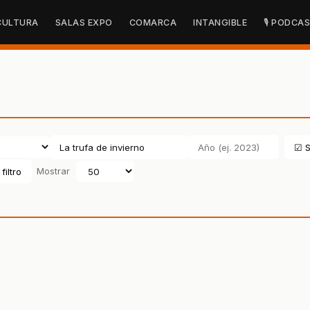
CULTURA
SALAS EXPO
COMARCA
INTANGIBLE
🎙 PODCA
☑ S
filtro
Mostrar