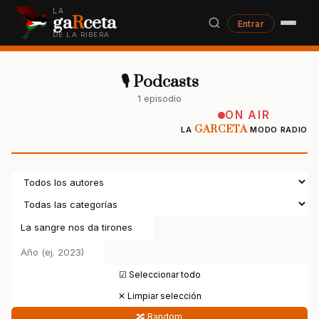
LA
ga
R
ceta
Entrar
DE LA RIBERA
🎙 Podcasts
1 episodio
ON AIR
GARCETA
LA
MODO RADIO
☑ Seleccionar todo
✕ Limpiar selección
🔀 Random