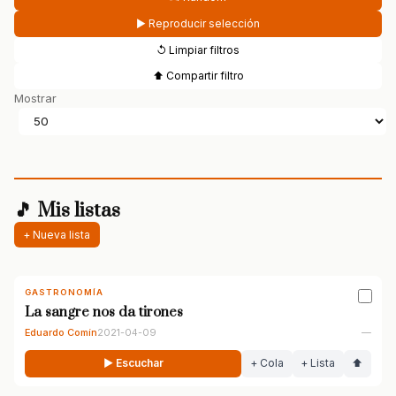
▶ Reproducir selección
↺ Limpiar filtros
⬆ Compartir filtro
Mostrar
🎵 Mis listas
+ Nueva lista
GASTRONOMÍA
La sangre nos da tirones
Eduardo Comín
2021-04-09
—
▶ Escuchar
+ Cola
+ Lista
⬆