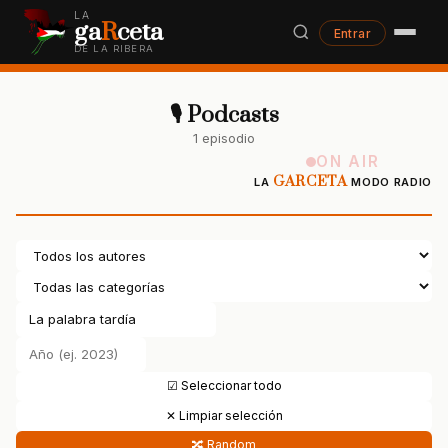
LA
ga
R
ceta
Entrar
DE LA RIBERA
🎙 Podcasts
1 episodio
ON AIR
GARCETA
LA
MODO RADIO
☑ Seleccionar todo
✕ Limpiar selección
🔀 Random