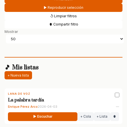
▶ Reproducir selección
↺ Limpiar filtros
⬆ Compartir filtro
Mostrar
🎵 Mis listas
+ Nueva lista
LANA DE VOZ
La palabra tardía
Enrique Pérez Arco
2026-04-03
—
▶ Escuchar
+ Cola
+ Lista
⬆