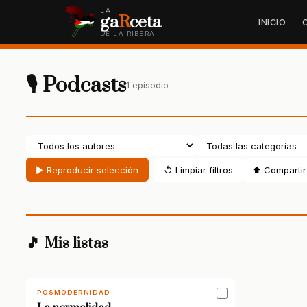
LA
ga
R
ceta
INICIO
DE LA RIBERA
🎙 Podcasts
1 episodio
▶ Reproducir selección
↺ Limpiar filtros
⬆ Compartir 
🎵 Mis listas
POSMODERNIDAD