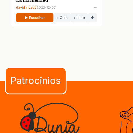
La normalidad
david musgö
2022-12-07
—
▶ Escuchar
+ Cola
+ Lista
⬆