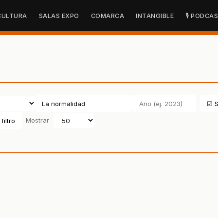
CULTURA
SALAS EXPO
COMARCA
INTANGIBLE
🎙 PODCA
☑ S
filtro
Mostrar