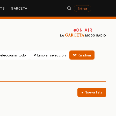
STS
GARCETA
Entrar
ON AIR
GARCETA
LA
MODO RADIO
eleccionar todo
✕ Limpiar selección
🔀 Random
+ Nueva lista