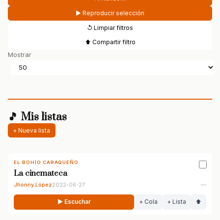
▶ Reproducir selección
↺ Limpiar filtros
⬆ Compartir filtro
Mostrar
🎵 Mis listas
+ Nueva lista
EL BOHÍO CARAQUEÑO
La cinemateca
Jhonny López
2022-06-27
—
▶ Escuchar
+ Cola
+ Lista
⬆