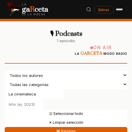
LA
ga
R
ceta
Entrar
DE LA RIBERA
🎙 Podcasts
1 episodio
ON AIR
GARCETA
LA
MODO RADIO
☑ Seleccionar todo
✕ Limpiar selección
🔀 Random