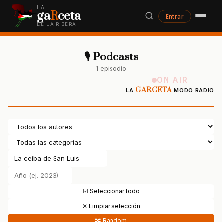
LA
ga
R
ceta
Entrar
DE LA RIBERA
🎙 Podcasts
1 episodio
ON AIR
GARCETA
LA
MODO RADIO
☑ Seleccionar todo
✕ Limpiar selección
🔀 Random