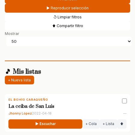
▶ Reproducir selección
↺ Limpiar filtros
⬆ Compartir filtro
Mostrar
🎵 Mis listas
+ Nueva lista
EL BOHÍO CARAQUEÑO
La ceiba de San Luis
Jhonny López
2022-04-18
—
▶ Escuchar
+ Cola
+ Lista
⬆