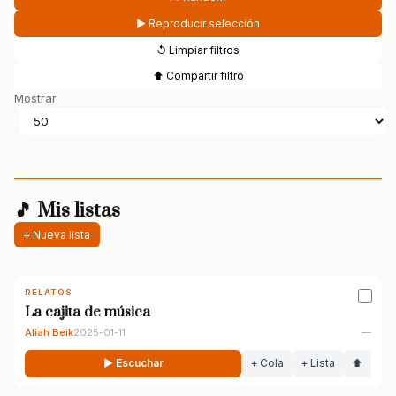
▶ Reproducir selección
↺ Limpiar filtros
⬆ Compartir filtro
Mostrar
🎵 Mis listas
+ Nueva lista
RELATOS
La cajita de música
Aliah Beik
2025-01-11
—
▶ Escuchar
+ Cola
+ Lista
⬆