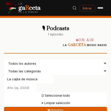
LA
ga
R
ceta
Entrar
DE LA RIBERA
🎙 Podcasts
1 episodio
ON AIR
GARCETA
LA
MODO RADIO
☑ Seleccionar todo
✕ Limpiar selección
🔀 Random