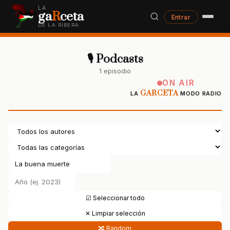
LA
ga
R
ceta
Entrar
DE LA RIBERA
🎙 Podcasts
1 episodio
ON AIR
GARCETA
LA
MODO RADIO
☑ Seleccionar todo
✕ Limpiar selección
🔀 Random