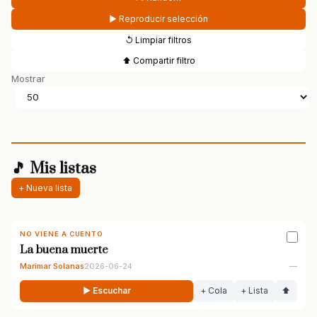
▶ Reproducir selección
↺ Limpiar filtros
⬆ Compartir filtro
Mostrar
🎵 Mis listas
+ Nueva lista
NO VIENE A CUENTO
La buena muerte
Marimar Solanas
2026-06-24
—
▶ Escuchar
+ Cola
+ Lista
⬆