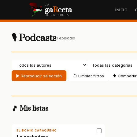
LA
ga
R
ceta
INICIO
DE LA RIBERA
🎙 Podcasts
1 episodio
▶ Reproducir selección
↺ Limpiar filtros
⬆ Compartir 
🎵 Mis listas
EL BOHÍO CARAQUEÑO