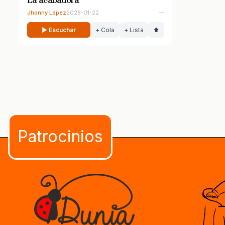
La acabadora
Jhonny López
2026-01-22
—
▶ Escuchar
+ Cola
+ Lista
⬆