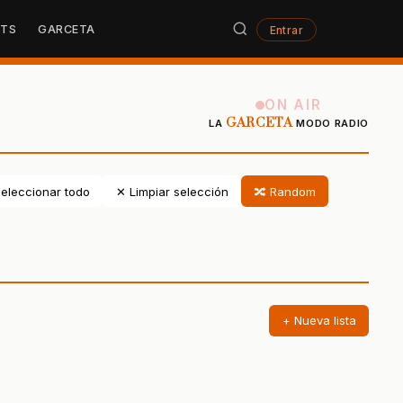
STS
GARCETA
Entrar
ON AIR
GARCETA
LA
MODO RADIO
eleccionar todo
✕ Limpiar selección
🔀 Random
+ Nueva lista