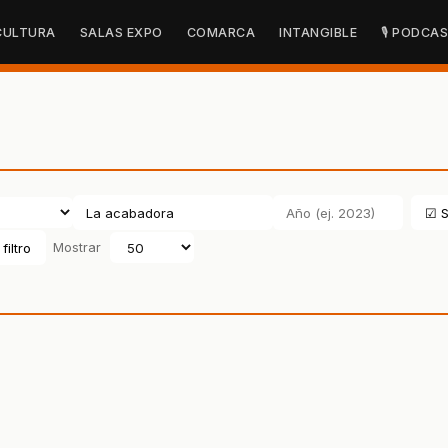
CULTURA
SALAS EXPO
COMARCA
INTANGIBLE
🎙 PODCA
☑ S
filtro
Mostrar