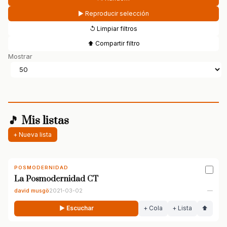
▶ Reproducir selección
↺ Limpiar filtros
⬆ Compartir filtro
Mostrar
🎵 Mis listas
+ Nueva lista
POSMODERNIDAD
La Posmodernidad CT
david musgö
2021-03-02
—
▶ Escuchar
+ Cola
+ Lista
⬆