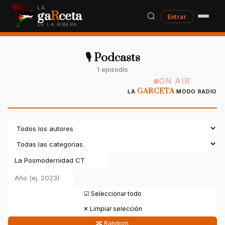
LA
ga
R
ceta
Entrar
DE LA RIBERA
🎙 Podcasts
1 episodio
ON AIR
GARCETA
LA
MODO RADIO
☑ Seleccionar todo
✕ Limpiar selección
🔀 Random