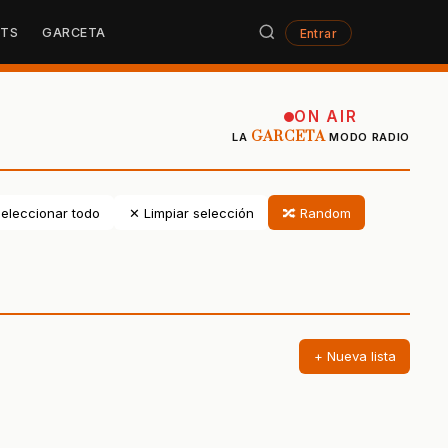
STS
GARCETA
Entrar
ON AIR
GARCETA
LA
MODO RADIO
eleccionar todo
✕ Limpiar selección
🔀 Random
+ Nueva lista