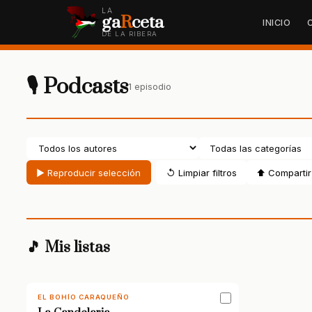
LA
ga
R
ceta
INICIO
DE LA RIBERA
🎙 Podcasts
1 episodio
▶ Reproducir selección
↺ Limpiar filtros
⬆ Compartir 
🎵 Mis listas
EL BOHÍO CARAQUEÑO