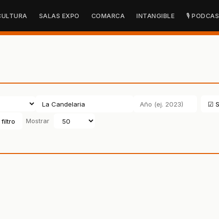
CULTURA
SALAS EXPO
COMARCA
INTANGIBLE
🎙 PODCA
☑ S
filtro
Mostrar