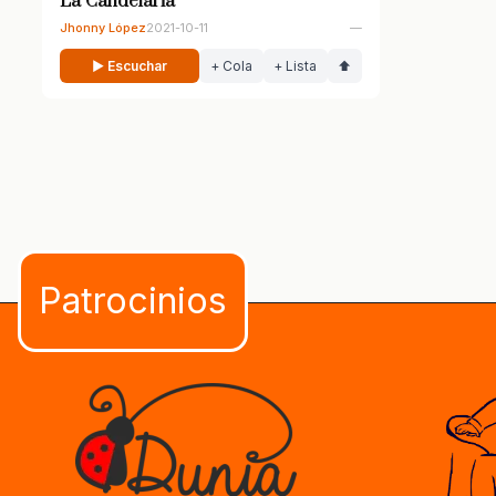
La Candelaria
Jhonny López
2021-10-11
—
▶ Escuchar
+ Cola
+ Lista
⬆