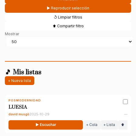
▶ Reproducir selección
↺ Limpiar filtros
⬆ Compartir filtro
Mostrar
🎵 Mis listas
+ Nueva lista
POSMODERNIDAD
LUESIA
david musgö
2025-10-29
—
▶ Escuchar
+ Cola
+ Lista
⬆