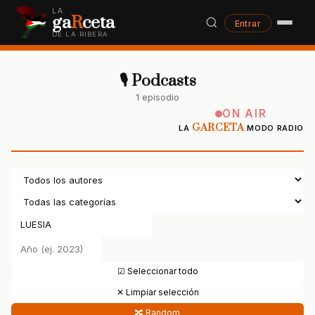
LA
ga
R
ceta
Entrar
DE LA RIBERA
🎙 Podcasts
1 episodio
ON AIR
GARCETA
LA
MODO RADIO
☑ Seleccionar todo
✕ Limpiar selección
🔀 Random