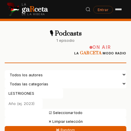
LA
ga
R
ceta
Entrar
DE LA RIBERA
🎙 Podcasts
1 episodio
ON AIR
GARCETA
LA
MODO RADIO
☑ Seleccionar todo
✕ Limpiar selección
🔀 Random