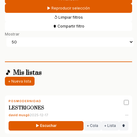
▶ Reproducir selección
↺ Limpiar filtros
⬆ Compartir filtro
Mostrar
🎵 Mis listas
+ Nueva lista
POSMODERNIDAD
LESTRIGONES
david musgö
2025-12-17
—
▶ Escuchar
+ Cola
+ Lista
⬆