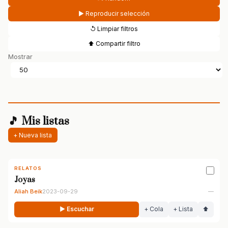
▶ Reproducir selección
↺ Limpiar filtros
⬆ Compartir filtro
Mostrar
🎵 Mis listas
+ Nueva lista
RELATOS
Joyas
Aliah Beik
2023-09-29
—
▶ Escuchar
+ Cola
+ Lista
⬆