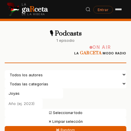
LA
ga
R
ceta
Entrar
DE LA RIBERA
🎙 Podcasts
1 episodio
ON AIR
GARCETA
LA
MODO RADIO
☑ Seleccionar todo
✕ Limpiar selección
🔀 Random