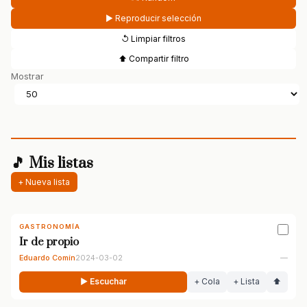
▶ Reproducir selección
↺ Limpiar filtros
⬆ Compartir filtro
Mostrar
🎵 Mis listas
+ Nueva lista
GASTRONOMÍA
Ir de propio
Eduardo Comín
2024-03-02
—
▶ Escuchar
+ Cola
+ Lista
⬆