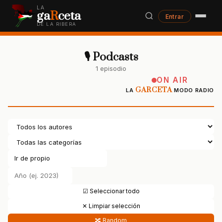
LA
ga
R
ceta
Entrar
DE LA RIBERA
🎙 Podcasts
1 episodio
ON AIR
GARCETA
LA
MODO RADIO
☑ Seleccionar todo
✕ Limpiar selección
🔀 Random