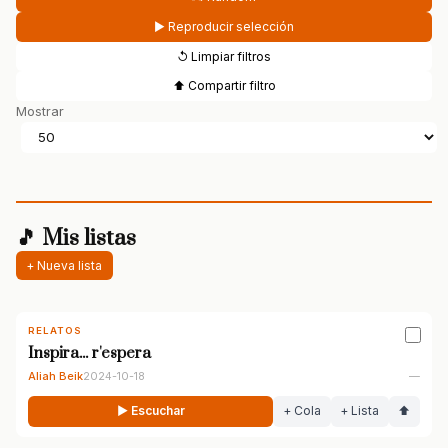
▶ Reproducir selección
↺ Limpiar filtros
⬆ Compartir filtro
Mostrar
🎵 Mis listas
+ Nueva lista
RELATOS
Inspira... r'espera
Aliah Beik
2024-10-18
—
▶ Escuchar
+ Cola
+ Lista
⬆