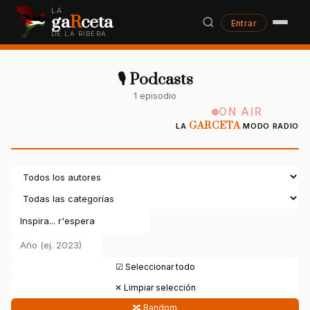
LA
ga
R
ceta
Entrar
DE LA RIBERA
🎙 Podcasts
1 episodio
ON AIR
GARCETA
LA
MODO RADIO
☑ Seleccionar todo
✕ Limpiar selección
🔀 Random