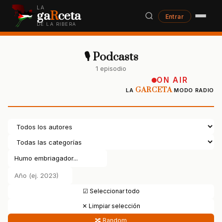
LA
ga
R
ceta
Entrar
DE LA RIBERA
🎙 Podcasts
1 episodio
ON AIR
GARCETA
LA
MODO RADIO
☑ Seleccionar todo
✕ Limpiar selección
🔀 Random