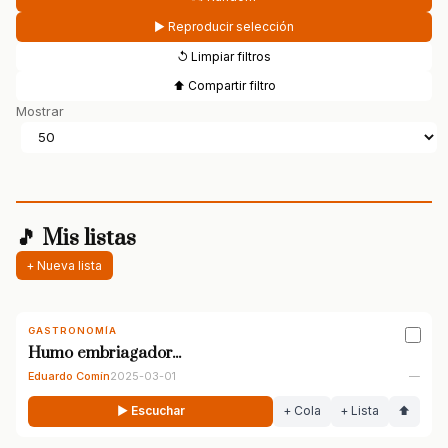
▶ Reproducir selección
↺ Limpiar filtros
⬆ Compartir filtro
Mostrar
🎵 Mis listas
+ Nueva lista
GASTRONOMÍA
Humo embriagador...
Eduardo Comín
2025-03-01
—
▶ Escuchar
+ Cola
+ Lista
⬆