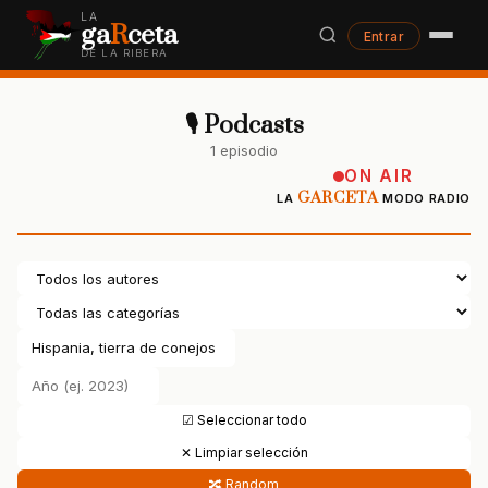
LA
ga
R
ceta
Entrar
DE LA RIBERA
🎙 Podcasts
1 episodio
ON AIR
GARCETA
LA
MODO RADIO
☑ Seleccionar todo
✕ Limpiar selección
🔀 Random