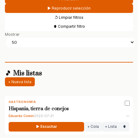
▶ Reproducir selección
↺ Limpiar filtros
⬆ Compartir filtro
Mostrar
🎵 Mis listas
+ Nueva lista
GASTRONOMÍA
Hispania, tierra de conejos
Eduardo Comín
2023-07-21
—
▶ Escuchar
+ Cola
+ Lista
⬆