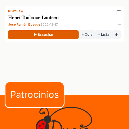
PINTURA
Henri Toulouse-Lautrec
José Ramón Bosque
2022-12-17
—
▶ Escuchar
+ Cola
+ Lista
⬆