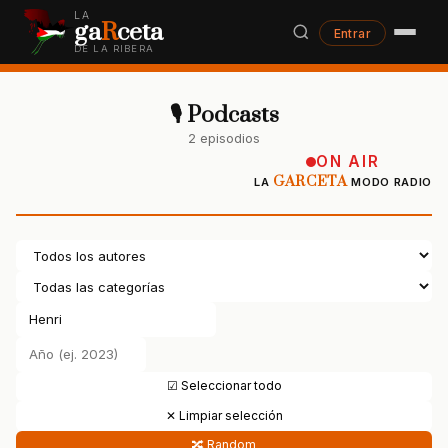
LA
ga
R
ceta
Entrar
DE LA RIBERA
🎙 Podcasts
2 episodios
ON AIR
GARCETA
LA
MODO RADIO
☑ Seleccionar todo
✕ Limpiar selección
🔀 Random