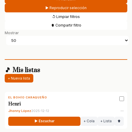
▶ Reproducir selección
↺ Limpiar filtros
⬆ Compartir filtro
Mostrar
🎵 Mis listas
+ Nueva lista
EL BOHÍO CARAQUEÑO
Henri
Jhonny López
2025-12-12
—
▶ Escuchar
+ Cola
+ Lista
⬆