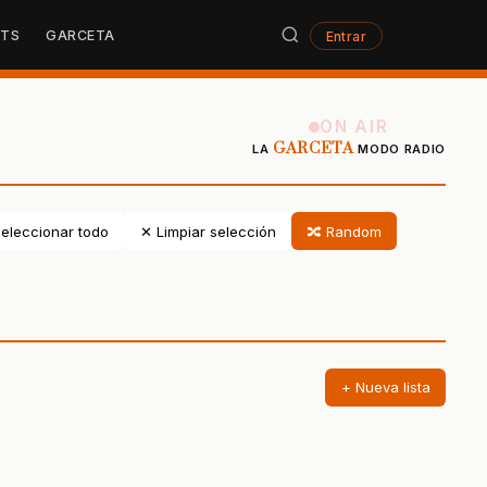
STS
GARCETA
Entrar
ON AIR
GARCETA
LA
MODO RADIO
eleccionar todo
✕ Limpiar selección
🔀 Random
+ Nueva lista