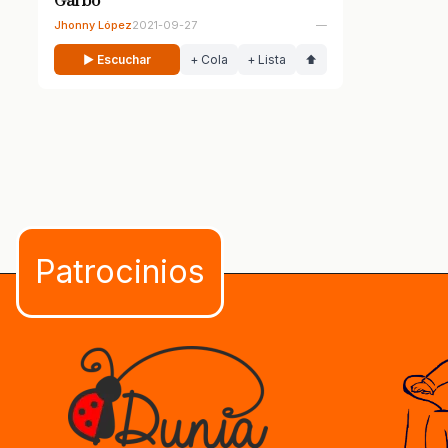
Garbo
Jhonny López
2021-09-27
—
▶ Escuchar
+ Cola
+ Lista
⬆