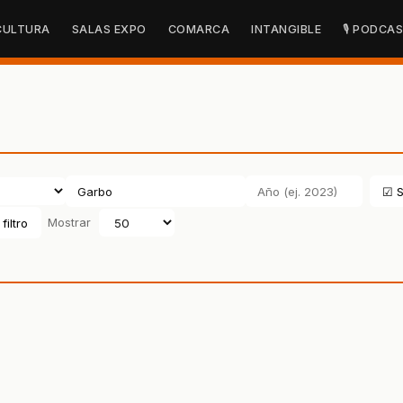
CULTURA
SALAS EXPO
COMARCA
INTANGIBLE
🎙 PODCA
☑ S
filtro
Mostrar