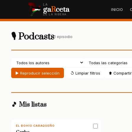
LA
ga
R
ceta
INICIO
DE LA RIBERA
🎙 Podcasts
1 episodio
▶ Reproducir selección
↺ Limpiar filtros
⬆ Compartir 
🎵 Mis listas
EL BOHÍO CARAQUEÑO