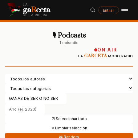
LA
ga
R
ceta
Entrar
DE LA RIBERA
🎙 Podcasts
1 episodio
ON AIR
GARCETA
LA
MODO RADIO
☑ Seleccionar todo
✕ Limpiar selección
🔀 Random