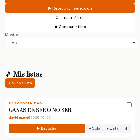
▶ Reproducir selección
↺ Limpiar filtros
⬆ Compartir filtro
Mostrar
🎵 Mis listas
+ Nueva lista
POSMODERNIDAD
GANAS DE SER O NO SER
david musgö
2025-10-06
—
▶ Escuchar
+ Cola
+ Lista
⬆