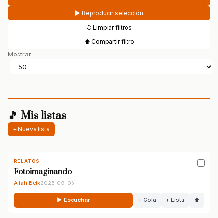
▶ Reproducir selección
↺ Limpiar filtros
⬆ Compartir filtro
Mostrar
🎵 Mis listas
+ Nueva lista
RELATOS
Fotoimaginando
Aliah Beik
2025-09-06
—
▶ Escuchar
+ Cola
+ Lista
⬆