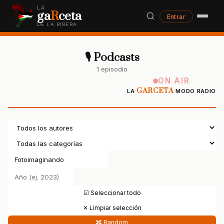
LA
ga
R
ceta
Entrar
DE LA RIBERA
🎙 Podcasts
1 episodio
ON AIR
GARCETA
LA
MODO RADIO
☑ Seleccionar todo
✕ Limpiar selección
🔀 Random