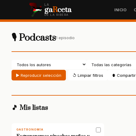
LA
ga
R
ceta
INICIO
DE LA RIBERA
🎙 Podcasts
1 episodio
▶ Reproducir selección
↺ Limpiar filtros
⬆ Compartir 
🎵 Mis listas
GASTRONOMÍA