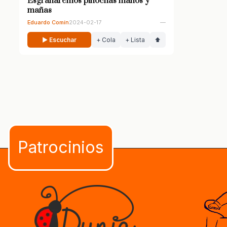
Esgranaremos pinochas maños y
mañas
Eduardo Comín
2024-02-17
—
▶ Escuchar
+ Cola
+ Lista
⬆