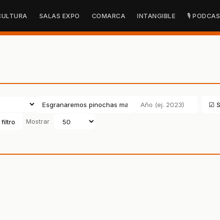
CULTURA
SALAS EXPO
COMARCA
INTANGIBLE
🎙 PODCA
☑ S
filtro
Mostrar