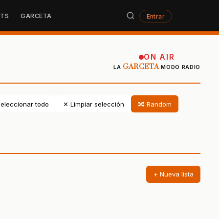
STS
GARCETA
Entrar
ON AIR
GARCETA
LA
MODO RADIO
eleccionar todo
✕ Limpiar selección
🔀 Random
+ Nueva lista