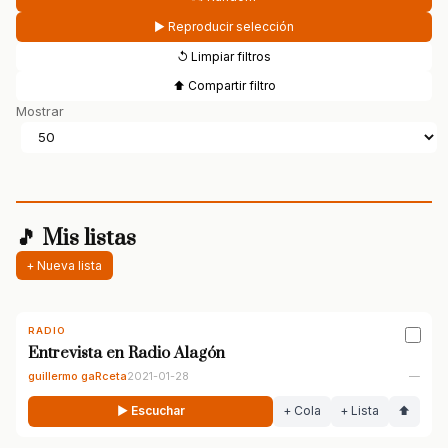
▶ Reproducir selección
↺ Limpiar filtros
⬆ Compartir filtro
Mostrar
🎵 Mis listas
+ Nueva lista
RADIO
Entrevista en Radio Alagón
guillermo gaRceta
2021-01-28
—
▶ Escuchar
+ Cola
+ Lista
⬆