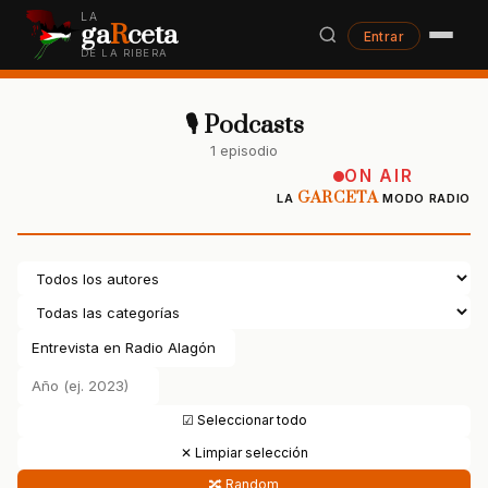
LA
ga
R
ceta
Entrar
DE LA RIBERA
🎙 Podcasts
1 episodio
ON AIR
GARCETA
LA
MODO RADIO
☑ Seleccionar todo
✕ Limpiar selección
🔀 Random