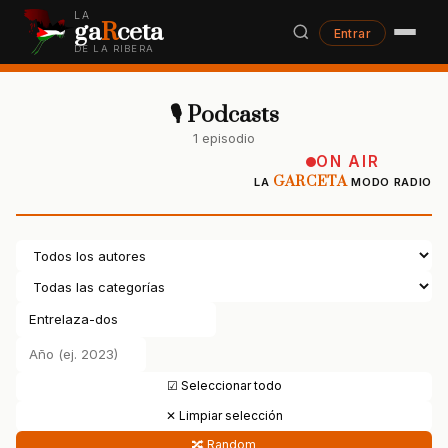
LA
ga
R
ceta
Entrar
DE LA RIBERA
🎙 Podcasts
1 episodio
ON AIR
GARCETA
LA
MODO RADIO
☑ Seleccionar todo
✕ Limpiar selección
🔀 Random