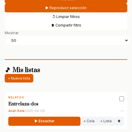
▶ Reproducir selección
↺ Limpiar filtros
⬆ Compartir filtro
Mostrar
🎵 Mis listas
+ Nueva lista
RELATOS
Entrelaza-dos
Aliah Beik
2025-04-05
—
▶ Escuchar
+ Cola
+ Lista
⬆