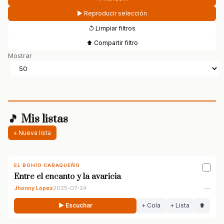
▶ Reproducir selección
↺ Limpiar filtros
⬆ Compartir filtro
Mostrar
🎵 Mis listas
+ Nueva lista
EL BOHÍO CARAQUEÑO
Entre el encanto y la avaricia
Jhonny López
2025-07-24
—
▶ Escuchar
+ Cola
+ Lista
⬆