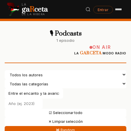
LA
ga
R
ceta
Entrar
DE LA RIBERA
🎙 Podcasts
1 episodio
ON AIR
GARCETA
LA
MODO RADIO
☑ Seleccionar todo
✕ Limpiar selección
🔀 Random